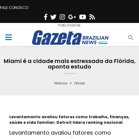
FALE CONOSCO
F
T
I
G
Y
R
a
w
n
o
o
s
c
i
s
o
u
s
M
e
t
t
g
t
e
b
t
a
l
u
Miami é a cidade mais estressada da Flórida,
o
e
g
e
b
aponta estudo
n
o
r
r
e
k
a
Notícias
Flórida
u
m
Levantamento avaliou fatores como trabalho, finanças,
saúde e vida familiar; Detroit lidera ranking nacional
Levantamento avaliou fatores como