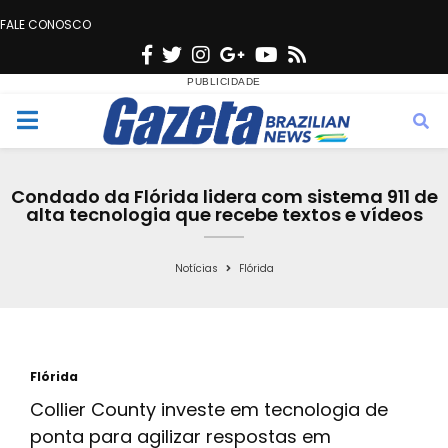
FALE CONOSCO
F
T
I
G
Y
R
a
w
n
o
o
s
c
i
s
o
u
s
M
e
t
t
g
t
e
b
t
a
l
u
Condado da Flórida lidera com sistema 911 de
o
e
g
e
b
alta tecnologia que recebe textos e vídeos
n
o
r
r
e
k
a
Notícias
Flórida
u
m
Flórida
Collier County investe em tecnologia de
ponta para agilizar respostas em