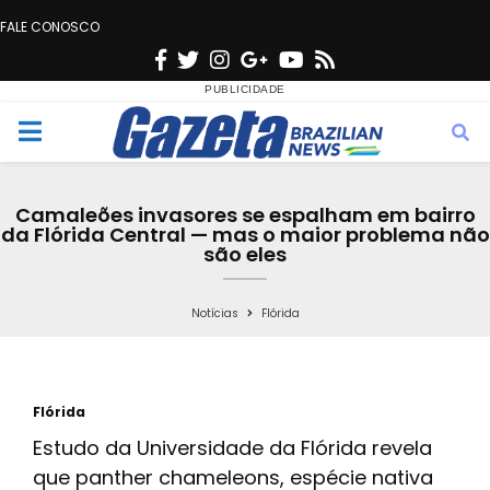
FALE CONOSCO
F
T
I
G
Y
R
a
w
n
o
o
s
c
i
s
o
u
s
M
e
t
t
g
t
e
b
t
a
l
u
Camaleões invasores se espalham em bairro
o
e
g
e
b
da Flórida Central — mas o maior problema não
n
são eles
o
r
r
e
k
a
u
Notícias
Flórida
m
Flórida
Estudo da Universidade da Flórida revela
que panther chameleons, espécie nativa