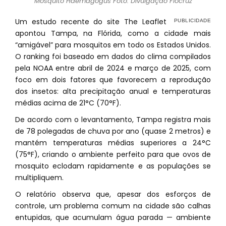
Mosquito Haemagogus Foto: Divulgação Fiocruz
Um estudo recente do site The Leaflet
apontou Tampa, na Flórida, como a cidade mais
“amigável” para mosquitos em todo os Estados Unidos.
O ranking foi baseado em dados do clima compilados
pela NOAA entre abril de 2024 e março de 2025, com
foco em dois fatores que favorecem a reprodução
dos insetos: alta precipitação anual e temperaturas
médias acima de 21°C (70°F).
De acordo com o levantamento, Tampa registra mais
de 78 polegadas de chuva por ano (quase 2 metros) e
mantém temperaturas médias superiores a 24°C
(75°F), criando o ambiente perfeito para que ovos de
mosquito eclodam rapidamente e as populações se
multipliquem.
O relatório observa que, apesar dos esforços de
controle, um problema comum na cidade são calhas
entupidas, que acumulam água parada — ambiente