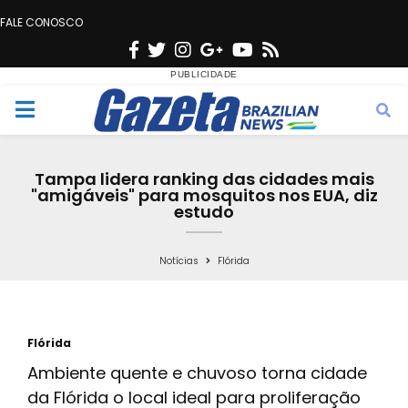
FALE CONOSCO
F
T
I
G
Y
R
a
w
n
o
o
s
c
i
s
o
u
s
M
e
t
t
g
t
e
b
t
a
l
u
Tampa lidera ranking das cidades mais
o
e
g
e
b
"amigáveis" para mosquitos nos EUA, diz
n
estudo
o
r
r
e
k
a
u
Notícias
Flórida
m
Flórida
Ambiente quente e chuvoso torna cidade
da Flórida o local ideal para proliferação