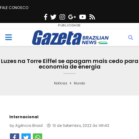
FALE CONOSCO
F
T
I
G
Y
R
a
w
n
o
o
s
c
i
s
o
u
s
M
e
t
t
g
t
e
b
t
a
l
u
Luzes na Torre Eiffel se apagam mais cedo para
o
e
g
e
b
economia de energia
n
o
r
r
e
k
a
Notícias
Mundo
u
m
Internacional
by
Agência Brasil
13 de Setembro, 2022 às 14h43