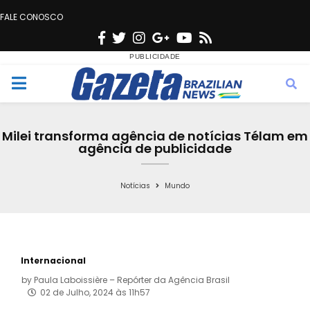
FALE CONOSCO
F
T
I
G
Y
R
a
w
n
o
o
s
c
i
s
o
u
s
M
e
t
t
g
t
e
b
t
a
l
u
Milei transforma agência de notícias Télam em
o
e
g
e
b
agência de publicidade
n
o
r
r
e
k
a
Notícias
Mundo
u
m
Internacional
by
Paula Laboissière – Repórter da Agência Brasil
02 de Julho, 2024 às 11h57