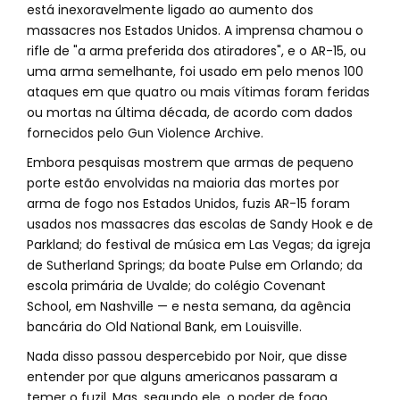
está inexoravelmente ligado ao aumento dos
massacres nos Estados Unidos. A imprensa chamou o
rifle de "a arma preferida dos atiradores", e o AR-15, ou
uma arma semelhante, foi usado em pelo menos 100
ataques em que quatro ou mais vítimas foram feridas
ou mortas na última década, de acordo com dados
fornecidos pelo Gun Violence Archive.
Embora pesquisas mostrem que armas de pequeno
porte estão envolvidas na maioria das mortes por
arma de fogo nos Estados Unidos, fuzis AR-15 foram
usados nos massacres das escolas de Sandy Hook e de
Parkland; do festival de música em Las Vegas; da igreja
de Sutherland Springs; da boate Pulse em Orlando; da
escola primária de Uvalde; do colégio Covenant
School, em Nashville — e nesta semana, da agência
bancária do Old National Bank, em Louisville.
Nada disso passou despercebido por Noir, que disse
entender por que alguns americanos passaram a
temer o fuzil. Mas, segundo ele, o poder de fogo